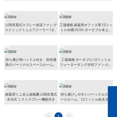
ーソナルホームDC5V 1.2リットル
クーラーファン
給水タンク容量
USB充電式スプレー加湿ファン デ
工場価格 家庭用オフィス用 1.2リッ
スクトップミニエアクーラー 1.2リ
トル水槽 DC5V ポータブル卓上ミ
ットル給水タンク容量
ニエアクーラー タイマー付き
持ち運び用ハンドル付き、卸売価
工場価格 ポータブル 1.2リットル
格のパーソナルスペースルーム用
ウォータータンク冷却ファン 小型
USB充電式ポータブル卓上ミニウ
USB充電式DC5Vデスクトップエア
ォーターエアクーラー
クーラー キャリーハンドル付き
ゼイン メールアドレス
家庭用ミニ卓上扇風機 USB充電式
持ち運びしやすいパーソナルスペ
sale05@microbohk.com
水冷式 ミストスプレー機能付き
ースルーム、1.2リットル給水タン
ゼイン（北米・南米市場担当）
ク付きポータブルモバイルデスク
8613702974122
トップ小型エアコン
フレドリック メールアドレス
<
1
>