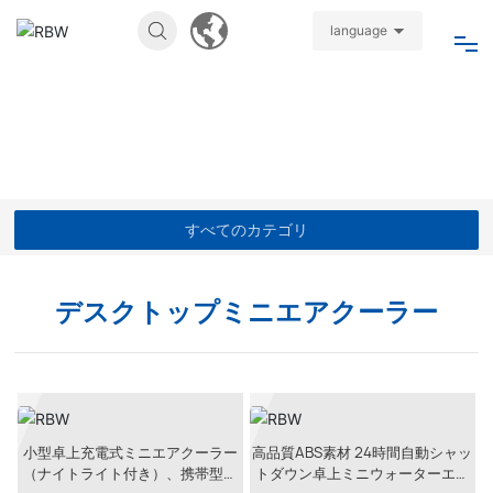
language
ホーム
について
製品
すべてのカテゴリ
ニュース
デスクトップミニエアクーラー
参加する
ビデオ
小型卓上充電式ミニエアクーラー
高品質ABS素材 24時間自動シャッ
（ナイトライト付き）、携帯型パ
トダウン卓上ミニウォーターエア
連絡